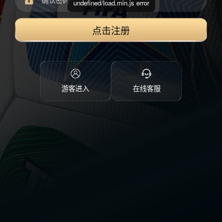
undefined/load.min.js error
点击注册
游客进入
在线客服