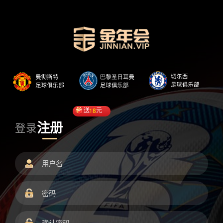
送
18
元
注册
登录