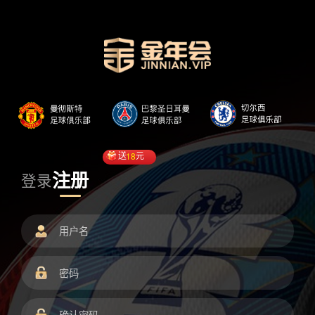
送
18
元
注册
登录