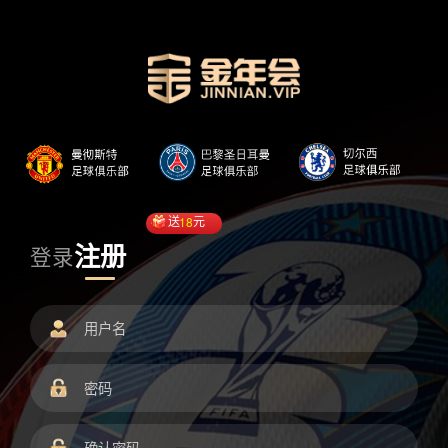
送
18
元
注册
登录