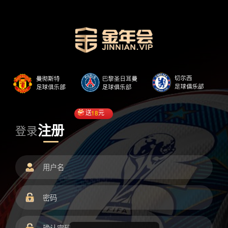
送
18
元
注册
登录