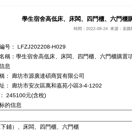
學生宿舍高低床、床闆、四門櫃、六門櫃
時間：2022-08-24
來源：采購
号： LFZJ202208-H029
名稱：學生宿舍高低床、床闆、四門櫃、六門櫃購置
信息
稱： 廊坊市源廣達碩商貿有限公司
址： 廊坊市安次區萬和嘉苑小區3-4-1202
 245100元(含稅)
标的信息
上下鋪）、床闆、四門櫃、六門櫃