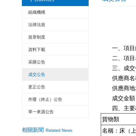
組織機構
法律法規
規章制度
一、項目編
資料下載
二、項目
采購公告
三、成交
成交公告
供應商名
更正公告
供應商地
成交金額：
作廢（終止）公告
四、主要
單一來源公告
貨物類
相關新聞
名稱：床（
Related News