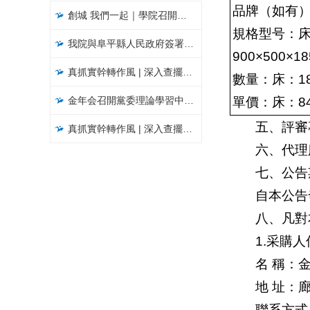
品牌（如有
創城 我們一起｜​學院召開文明城市創建工作推進會
規格型号：床：2
我院與阜平縣人民政府簽署戰略合作協議暨“鄉村振興工作站”揭牌儀式
900×500×1
真抓實幹轉作風 | 深入查擺問題，聚焦聚力破解，以攻堅克難精神推進大讨論活動見實效（五）
數量：床：1
金年会召開黨委理論學習中心組學習會
單價：床：84
五、評審
真抓實幹轉作風 | 深入查擺問題，聚焦聚力破解，以攻堅克難精神推進大讨論活動見實效（四）
六、代理
七、公告
自本公告
八、凡對
1.采購
名 稱：
地 址：
聯系方式：0