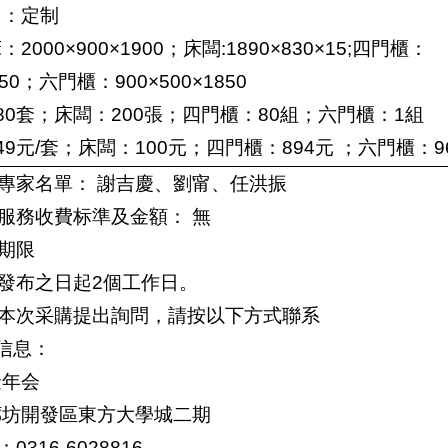
）：定制
000×900×1900；床闆:1890×830×15;四門櫃：
850；六門櫃：900×500×1850
80套；床闆：200張；四門櫃：80組；六門櫃：1組
9元/套；床闆：100元；四門櫃：894元 ；六門櫃：9
專家名單： 謝吉慶、劉甯、任洪振
服務收費标準及金額： 無
期限
發布之日起2個工作日。
本次采購提出詢問，請按以下方式聯系
人信息：
金年会
廊坊開發區東方大學城二期
316-6028816