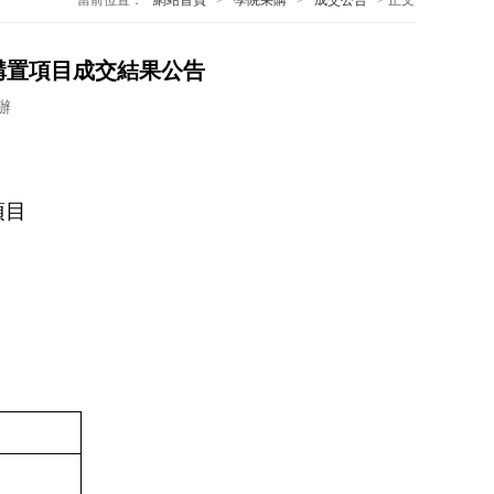
當前位置：
網站首頁
>
學院采購
>
成交公告
> 正文
購置項目成交結果公告
辦
項目