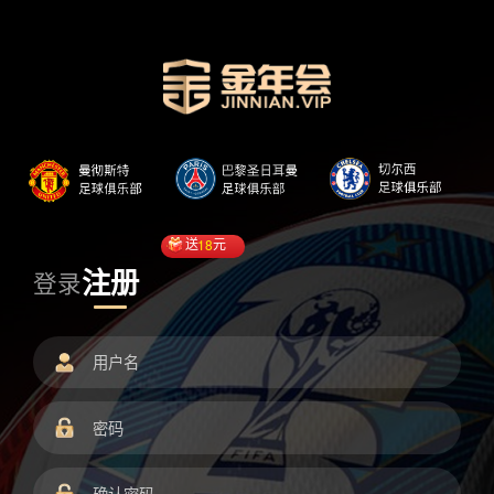
送
18
元
注册
登录