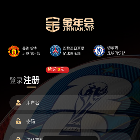
送
18
元
注册
登录