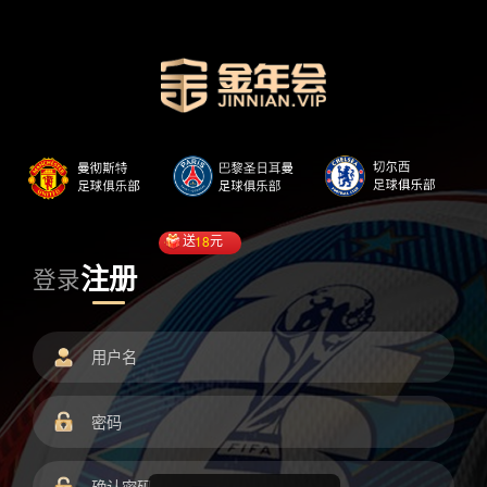
送
18
元
注册
登录