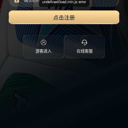
undefined/load.min.js error
点击注册
游客进入
在线客服