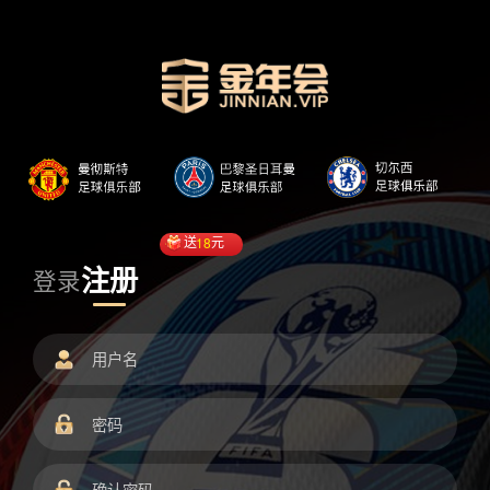
送
18
元
注册
登录