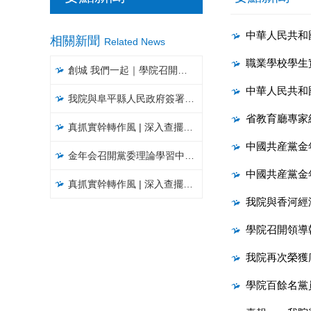
中華人民共和
相關新聞
Related News
職業學校學生
創城 我們一起｜​學院召開文明城市創建工作推進會
中華人民共和
我院與阜平縣人民政府簽署戰略合作協議暨“鄉村振興工作站”揭牌儀式
省教育廳專家
真抓實幹轉作風 | 深入查擺問題，聚焦聚力破解，以攻堅克難精神推進大讨論活動見實效（五）
中國共産黨金
金年会召開黨委理論學習中心組學習會
中國共産黨金
真抓實幹轉作風 | 深入查擺問題，聚焦聚力破解，以攻堅克難精神推進大讨論活動見實效（四）
我院與香河經
學院召開領導
我院再次榮獲
學院百餘名黨